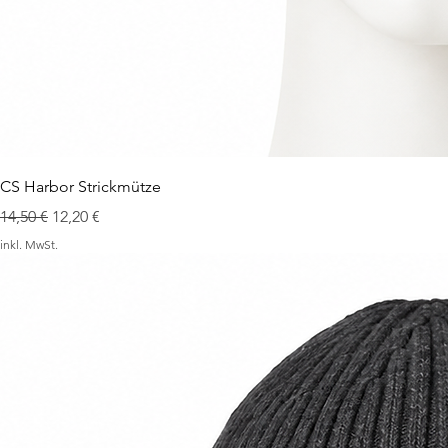
CS Harbor Strickmütze
Standardpreis
Sale-Preis
14,50 €
12,20 €
inkl. MwSt.