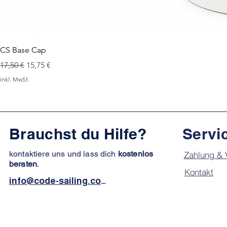
CS Base Cap
Standardpreis
Sale-Preis
17,50 €
15,75 €
inkl. MwSt.
Brauchst du Hilfe?
Servi
kontaktiere uns und lass dich
kostenlos
Zahlung & 
beraten
.
Kontakt
info@code-sailing.com